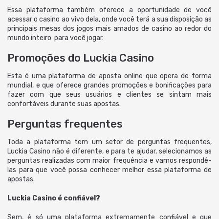
Essa plataforma também oferece a oportunidade de você
acessar o casino ao vivo dela, onde você terá a sua disposição as
principais mesas dos jogos mais amados de casino ao redor do
mundo inteiro para você jogar.
Promoções do Luckia Casino
Esta é uma plataforma de aposta online que opera de forma
mundial, e que oferece grandes promoções e bonificações para
fazer com que seus usuários e clientes se sintam mais
confortáveis durante suas apostas.
Perguntas frequentes
Toda a plataforma tem um setor de perguntas frequentes,
Luckia Casino não é diferente, e para te ajudar, selecionamos as
perguntas realizadas com maior frequência e vamos respondê-
las para que você possa conhecer melhor essa plataforma de
apostas.
Luckia Casino é confiável?
Sem, é só uma plataforma extremamente confiável e que