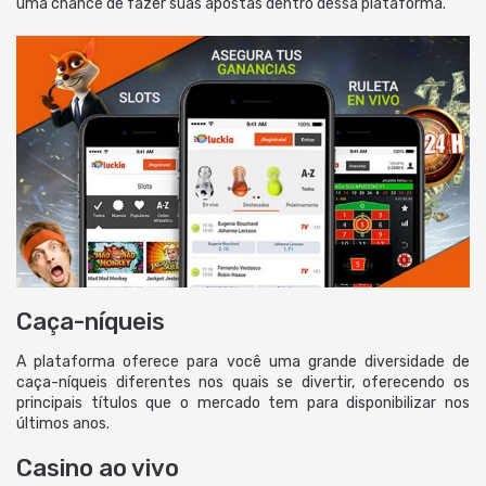
uma chance de fazer suas apostas dentro dessa plataforma.
Caça-níqueis
A plataforma oferece para você uma grande diversidade de
caça-níqueis diferentes nos quais se divertir, oferecendo os
principais títulos que o mercado tem para disponibilizar nos
últimos anos.
Casino ao vivo