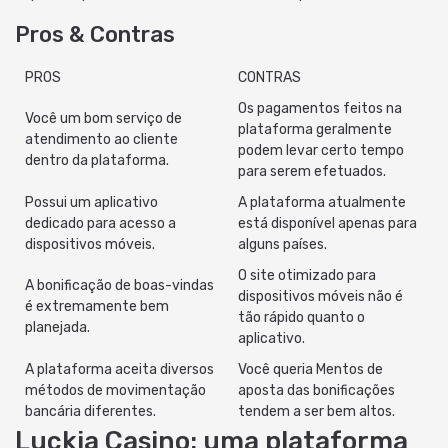
Pros & Contras
PROS
CONTRAS
Os pagamentos feitos na
Você um bom serviço de
plataforma geralmente
atendimento ao cliente
podem levar certo tempo
dentro da plataforma.
para serem efetuados.
Possui um aplicativo
A plataforma atualmente
dedicado para acesso a
está disponível apenas para
dispositivos móveis.
alguns países.
O site otimizado para
A bonificação de boas-vindas
dispositivos móveis não é
é extremamente bem
tão rápido quanto o
planejada.
aplicativo.
A plataforma aceita diversos
Você queria Mentos de
métodos de movimentação
aposta das bonificações
bancária diferentes.
tendem a ser bem altos.
Luckia Casino: uma plataforma