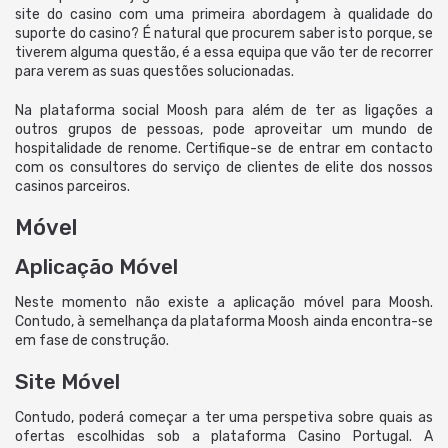
site do casino com uma primeira abordagem à qualidade do
suporte do casino? É natural que procurem saber isto porque, se
tiverem alguma questão, é a essa equipa que vão ter de recorrer
para verem as suas questões solucionadas.
Na plataforma social Moosh para além de ter as ligações a
outros grupos de pessoas, pode aproveitar um mundo de
hospitalidade de renome. Certifique-se de entrar em contacto
com os consultores do serviço de clientes de elite dos nossos
casinos parceiros.
Móvel
Aplicação Móvel
Neste momento não existe a aplicação móvel para Moosh.
Contudo, à semelhança da plataforma Moosh ainda encontra-se
em fase de construção.
Site Móvel
Contudo, poderá começar a ter uma perspetiva sobre quais as
ofertas escolhidas sob a plataforma Casino Portugal. A