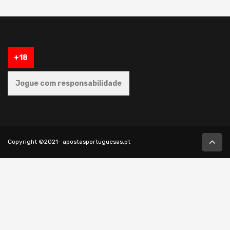
+18
Jogue com responsabilidade
Copyright ©2021- apostasportuguesas.pt