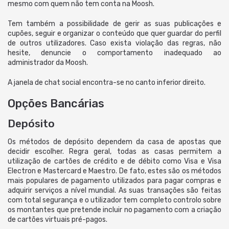
mesmo com quem não tem conta na Moosh.
Tem também a possibilidade de gerir as suas publicações e
cupões, seguir e organizar o conteúdo que quer guardar do perfil
de outros utilizadores. Caso exista violação das regras, não
hesite, denuncie o comportamento inadequado ao
administrador da Moosh.
A janela de chat social encontra-se no canto inferior direito.
Opções Bancárias
Depósito
Os métodos de depósito dependem da casa de apostas que
decidir escolher. Regra geral, todas as casas permitem a
utilização de cartões de crédito e de débito como Visa e Visa
Electron e Mastercard e Maestro. De fato, estes são os métodos
mais populares de pagamento utilizados para pagar compras e
adquirir serviços a nível mundial. As suas transações são feitas
com total segurança e o utilizador tem completo controlo sobre
os montantes que pretende incluir no pagamento com a criação
de cartões virtuais pré-pagos.