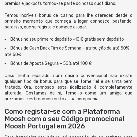
prémios e jackpots tornou-se parte do nosso quotidiano.
Temos incríveis bónus de casino para lhe oferecer, desde o
primeiro momento que começa a jogar connosco, bastando,
para isso, que se registe e comece a jogar.
Bónus no seu primeiro depósito –10 € grátis sem depósito
Bónus de Cash Back Fim de Semana – atribuição de até 50%
até 50€
Bónus de Aposta Segura – 50% até 100 €
Caso tenha reparado, num casino convencional não existe
qualquer tipo de bónus para que se torne fiel e se sinta bem
tratado. Ora, connosco esta fidelização é completamente
alterada. Gostamos de si, temo-lo como um amigo que
prezamos e estimamos muito a sua companhia.
Como registar-se com a Plataforma
Moosh com o seu Código promocional
Moosh Portugal em 2026