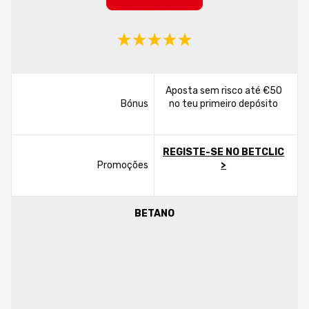
Aposta sem risco até €50
Bónus
no teu primeiro depósito
REGISTE-SE NO BETCLIC
Promoções
>
BETANO